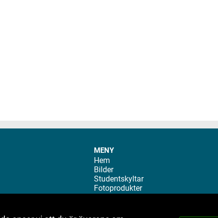
MENY
Hem
Bilder
Studentskyltar
Fotoprodukter
Analog framkallning
Videokopiering
Info