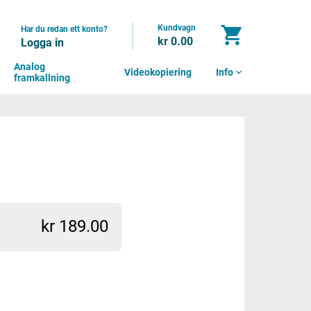
Kundvagn
shopping_cart
Har du redan ett konto?
kr 0.00
Logga in
Analog
Videokopiering
Info
expand_more
framkallning
kr 189.00