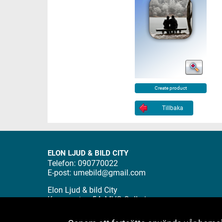
Create product
Tillbaka
ELON LJUD & BILD CITY
Telefon: 090770022
E-post:
umebild@gmail.com
Elon Ljud & bild City
Kungsgatan 54, MVG-Gallerian
903 26 UMEÅ